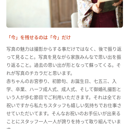
観光・情報
思い出
出会いの駅おかざき会員募集
お問い合わせ
「今」を残せるのは「今」だけ
出会いの岡崎 駅ナカ横丁 出店者募集！
写真の魅力は撮影からする事だけではなく、後で振り返
って見ること。写真を見ながら家族みんなで思い出を振
り返ること。過去の思い出が形となって蘇ってくる。そ
れが写真のチカラだと思います。
赤ちゃんのお宮参り、初節句、お誕生日、七五三、入
学、卒業、ハーフ成人式、成人式、そして御婚礼撮影と
いう人が歩む節目でご利用いただきます。それは全てお
祝いですから私たちスタッフも嬉しい気持ちでお仕事さ
せていただいてます。そんなお祝いのお手伝いが出来る
ことにスタッフ一人一人が誇りを持って取り組んでいま