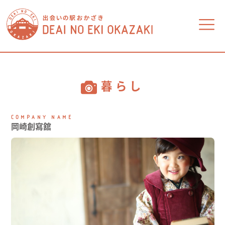
食べる
買う
暮らし
暮らし
学ぶ・自分磨き
COMPANY NAME
岡崎創寫舘
金融・不動産
医療・福祉
ビジネス
相談